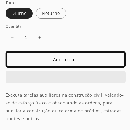
Turno
Diurno
Noturno
Quantity
Decrease
Increase
quantity
quantity
for
for
SERVENTE
SERVENTE
Add to cart
COM
COM
EXAMES
EXAMES
COMPLEMENTARES
COMPLEMENTARES
Executa tarefas auxiliares na construção civil, valendo-
se de esforço físico e observando as ordens, para
auxiliar a construção ou reforma de prédios, estradas,
pontes e outras.