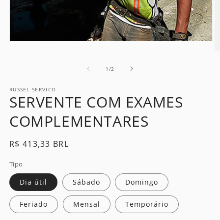
Open
media
O
1
m
in
2
of
1
/
2
modal
in
m
RUSSEL SERVICO
SERVENTE COM EXAMES
COMPLEMENTARES
Regular
R$ 413,33 BRL
price
Tipo
Dia útil
Sábado
Domingo
Feriado
Mensal
Temporário