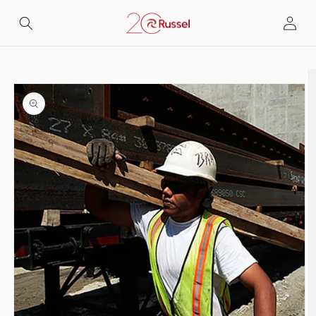
Skip to
Log
content
in
Skip to
product
information