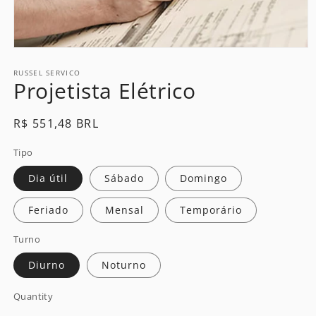
Open
media
1
RUSSEL SERVICO
Projetista Elétrico
in
modal
Regular
R$ 551,48 BRL
price
Tipo
Dia útil
Sábado
Domingo
Feriado
Mensal
Temporário
Turno
Diurno
Noturno
Quantity