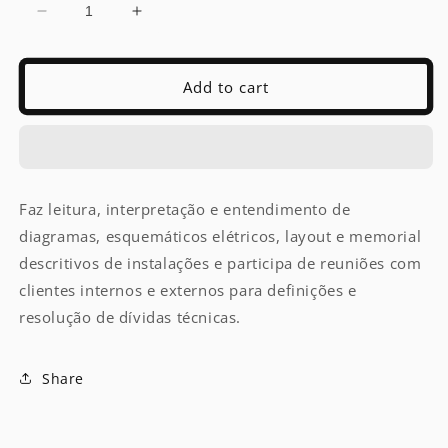
Decrease
Increase
quantity
quantity
for
for
Projetista
Projetista
Add to cart
Elétrico
Elétrico
Faz leitura, interpretação e entendimento de
diagramas, esquemáticos elétricos, layout e memorial
descritivos de instalações e participa de reuniões com
clientes internos e externos para definições e
resolução de dívidas técnicas.
Share