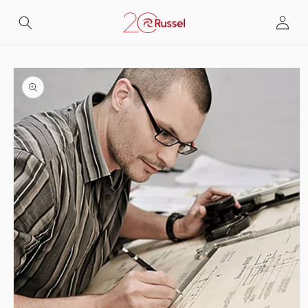
Skip to
Log
content
in
Skip to
product
information