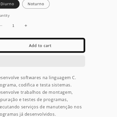
Diurno
Noturno
antity
Decrease
Increase
quantity
quantity
for
for
Programador
Programador
Add to cart
C
C
senvolve softwares na linguagem C.
ograma, codifica e testa sistemas.
senvolve trabalhos de montagem,
puração e testes de programas,
ecutando serviços de manutenção nos
ogramas já desenvolvidos.