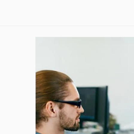
Skip to
content
Skip to
product
information