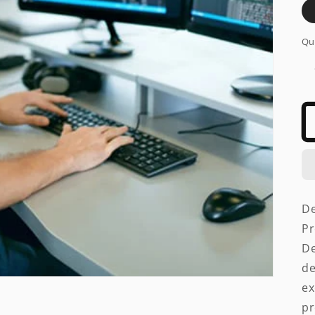
Qu
De
Pr
De
de
ex
pr