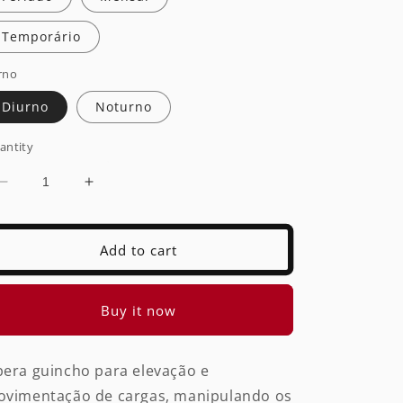
Temporário
rno
Diurno
Noturno
antity
Decrease
Increase
quantity
quantity
for
for
Operador
Operador
Add to cart
de
de
Guincho
Guincho
(acima
(acima
Buy it now
de
de
10.000
10.000
Kg)
Kg)
era guincho para elevação e
vimentação de cargas, manipulando os