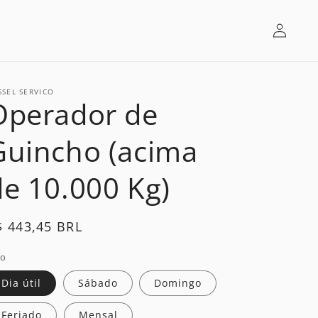
Log
in
SSEL SERVICO
Operador de
Guincho (acima
de 10.000 Kg)
egular
$ 443,45 BRL
rice
po
Dia útil
Sábado
Domingo
Feriado
Mensal