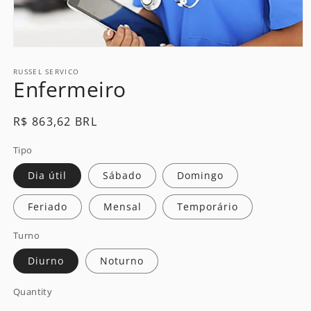
Open
media
1
RUSSEL SERVICO
Enfermeiro
in
modal
Regular
R$ 863,62 BRL
price
Tipo
Dia útil
Sábado
Domingo
Feriado
Mensal
Temporário
Turno
Diurno
Noturno
Quantity