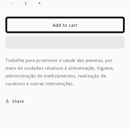
Decrease
Increase
quantity
quantity
for
for
Enfermeiro
Enfermeiro
Add to cart
Trabalha para promover a saúde das pessoas, por
meio de cuidados relativos à alimentação, higiene,
administração de medicamentos, realização de
curativos e outras intervenções.
Share