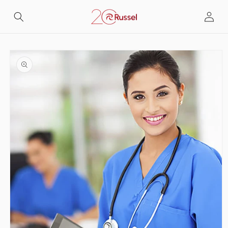
Skip to
Log
content
in
Skip to
product
information