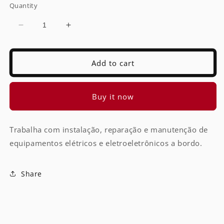
Quantity
Decrease
Increase
quantity
quantity
for
for
Eletricista
Eletricista
Add to cart
-
-
Embarcação
Embarcação
de
de
Buy it now
Apoio
Apoio
Trabalha com instalação, reparação e manutenção de
equipamentos elétricos e eletroeletrônicos a bordo.
Share