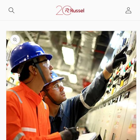
Skip to
Log
content
in
Skip to
product
information