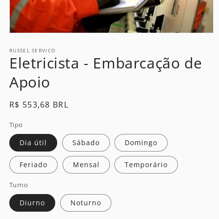
Open
media
1
RUSSEL SERVICO
Eletricista - Embarcação de
in
modal
Apoio
Regular
R$ 553,68 BRL
price
Tipo
Dia útil
Sábado
Domingo
Feriado
Mensal
Temporário
Turno
Diurno
Noturno