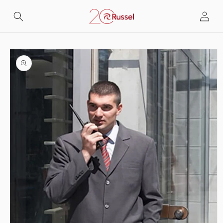
Skip to
Log
content
in
Skip to
product
information