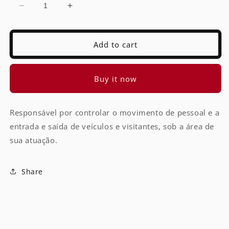
Decrease
Increase
quantity
quantity
for
for
Controlador
Controlador
Add to cart
de
de
Acesso
Acesso
Buy it now
Responsável por controlar o movimento de pessoal e a
entrada e saída de veículos e visitantes, sob a área de
sua atuação.
Share