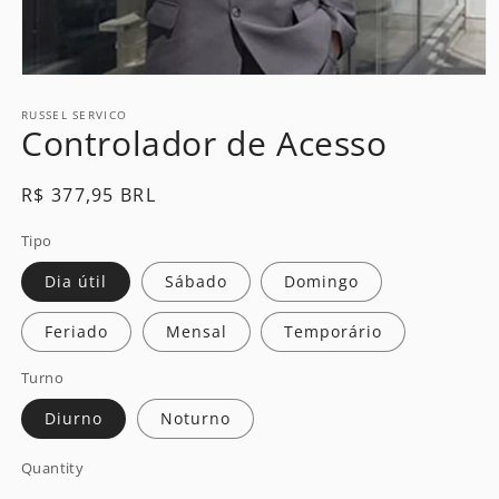
Open
media
1
RUSSEL SERVICO
Controlador de Acesso
in
modal
Regular
R$ 377,95 BRL
price
Tipo
Dia útil
Sábado
Domingo
Feriado
Mensal
Temporário
Turno
Diurno
Noturno
Quantity