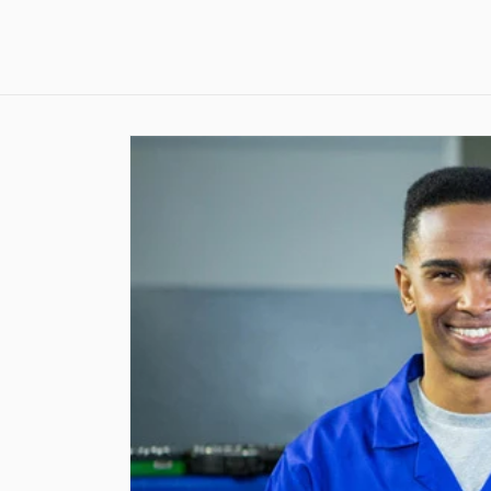
Skip to
content
Skip to
product
information