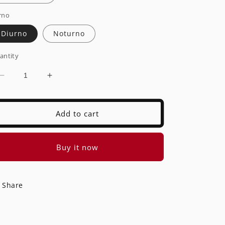
rno
Diurno
Noturno
antity
Decrease
Increase
quantity
quantity
for
for
Mecânico
Mecânico
Add to cart
Inspetor
Inspetor
(8h)
(8h)
Buy it now
Share