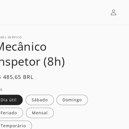
Log
in
SSEL SERVICO
Mecânico
nspetor (8h)
egular
$ 485,65 BRL
rice
po
Dia útil
Sábado
Domingo
Feriado
Mensal
Temporário